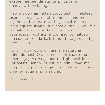
eksperimenteerida suurte pindade ja
erinevate tehnikatega.
Inspiratsioon ammutan loodusest, inimestest,
sisemaailmast ja emotsioonidest, mis meid
kujundavad. Viimase aasta jooksul on mu
loomingusse lisandunud abstraktne kunst, mis
võimaldab mul end kõige paremini
väljendada. Abstraktne looming võimaldab
maalidesse kanda kõik tunded, kogemused ja
looduse ilu.
Kunst, mida loon, on täis armastust ja
pühendumust. Olen õnnelik, et saan oma
loovust jagada ning luua midagi ilusat ja
unikaalset. Tänan, et astusid minu maailma,
ning ootan põnevusega võimalust kaunistada
oma kunstiga sinu maailma.
Maalimisteni!