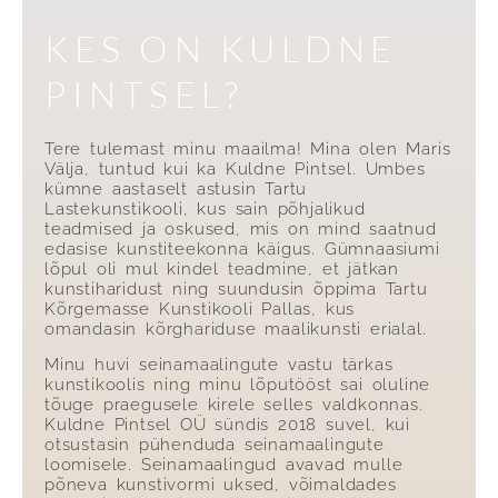
KES ON KULDNE
PINTSEL?
Tere tulemast minu maailma! Mina olen Maris
Välja, tuntud kui ka Kuldne Pintsel. Umbes
kümne aastaselt astusin Tartu
Lastekunstikooli, kus sain põhjalikud
teadmised ja oskused, mis on mind saatnud
edasise kunstiteekonna käigus. Gümnaasiumi
lõpul oli mul kindel teadmine, et jätkan
kunstiharidust ning suundusin õppima Tartu
Kõrgemasse Kunstikooli Pallas, kus
omandasin kõrghariduse maalikunsti erialal.
Minu huvi seinamaalingute vastu tärkas
kunstikoolis ning minu lõputööst sai oluline
tõuge praegusele kirele selles valdkonnas.
Kuldne Pintsel OÜ sündis 2018 suvel, kui
otsustasin pühenduda seinamaalingute
loomisele. Seinamaalingud avavad mulle
põneva kunstivormi uksed, võimaldades